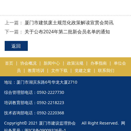
上一篇：
厦门市建筑废土规范化政策解读宣贯会简讯
下一篇：
关于公布2024年第二批新会员名单的通知
返回
首页
|
协会概况
|
新闻中心
|
政策法规
|
办事指南
|
单位会
员
|
教育培训
|
文件下载
|
党建之窗
|
联系我们
地址：厦门市湖滨东路6号华龙大厦2710
综合管理部电话：0592-2227730
培训教育部电话：0592-2218223
技术咨询部电话：0592-2220368
Copyright© 2021 厦门市建设监理协会 All Right Reserved. 网
站备案号：
闽ICP备09009326号-1