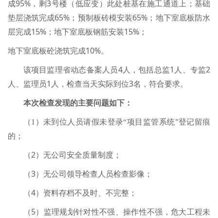
95%
3
成
，剩
号楼（低应变）此处桩基在施工通道上；基础
65%
65%
垫层浇筑完成
；预制板砖模安装
；地下室底板防水
15%
15%
层完成
；地下室底板钢筋安装
；
10%
地下室底板砼浇筑完成
。
4
1
2
该项目监理省动态备案人员
人，包括总监
人、专监
1
3
人、监理员
人，检查当天实际到位
名，符合要求。
本次检查发现的主要问题如下：
（
1
）未到位人员请假未登录“项目监管系统”登记留痕
的；
2
（
）无公司安全质量制度；
3
（
）无公司领导检查人员检查影像；
4
（
）资料存档不及时、不完整；
5
（
）监理规划针对性不强、操作性不强，危大工程未