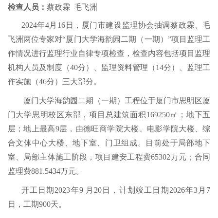
检查人员：
蔡政霖
毛飞洲
2024
年
4
月
16
日，厦门市建设监理协会抽调蔡政霖、毛
飞洲两位专家对“厦门大学海韵园二期（一期）”项目监理工
作情况进行监理行业自律专项检查，检查内容包括项目监理
机构人员及制度（
40
分）、监理资料管理（
14
分）、监理工
作实施（
46
分）三大部分。
厦门大学海韵园二期（一期）工程位于厦门市思明区厦
门大学思明校区东部，项目总建筑面积
169250
㎡
；地下五
层；地上最高
9
层，由德旺商学院大楼、电影学院大楼、综
合文体中心大楼、地下室、门卫组成。目前处于局部地下
室、局部主体施工阶段，
项目建安工程费
65302
万元；合同
监理费
881.5434
万元。
开工日期
2023
年
9
月
20
日，计划竣工日期
2026
年
3
月
7
日，工期
900
天
。