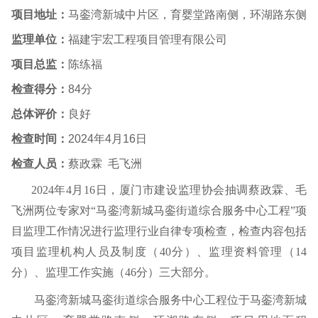
项目地址：
马銮湾新城中片区，育婴堂路南侧，环湖路东侧
监理单位：
福建宇宏工程项目管理有限公司
项目总监：
陈练福
检查得分：
84
分
总体评价：
良好
检查时间：
2024
年
4
月
16
日
检查人员：
蔡政霖
毛飞洲
2024
年
4
月
16
日，厦门市建设监理协会抽调蔡政霖、毛
飞洲两位专家对“马銮湾新城马銮街道综合服务中心
工程”项
目监理工作情况进行监理行业自律专项检查，检查内容包括
项目监理机构人员及制度（
40
分）、监理资料管理（
14
分）、监理工作实施（
46
分）三大部分。
马銮湾新城马銮街道综合服务中心工程位于马銮湾新城