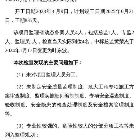
开工日期
2023
年
3
月
9
日，计划竣工日期
2025
年
6
月
21
日，工期
835
天。
该项目监理省动态备案人员
4
人，包括总监
1
人、专监
2
人、监理员
1
人，检查当天实际到位
4
名，中标总监黄荣杰于
2024
年
1
月
17
日变更为叶东波。
本次检查发现的主要问题如下：
（
1
）未对项目监理人员分工。
（
2
）未制定安全质量监理制度、危大工程专项施工方
案审查制度、监理实施细则编制制度、专项安全巡查制度、
验收制度、安全隐患的检查处理制度及安全档案管理制度
等。
（
3
）专业性较强的、危险性较大的分部分项工程等未
列入监理规划；