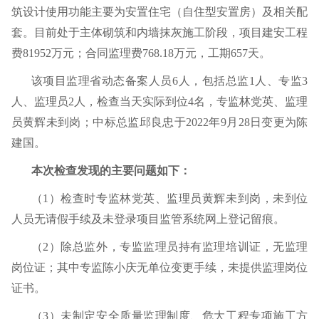
筑设计使用功能主要为安置住宅（自住型安置房）及相关配
套。目前处于主体砌筑和内墙抹灰施工阶段，
项目建安工程
费
81952
万元；合同监理费
768.18
万元，工期
657
天
。
该项目监理省动态备案人员
6
人，包括总监
1
人、专监
3
人、监理员
2
人，检查当天实际到位
4
名，专监林党英、监理
员黄辉未到岗；中标总监邱良忠于
2022
年
9
月
28
日变更为陈
建国。
本次检查发现的主要问题如下：
（
1
）检查时专监林党英、监理员黄辉未到岗，未到位
人员无请假手续及未登录项目监管系统网上登记留痕。
（
2
）除总监外，专监监理员持有监理培训证，无监理
岗位证；其中专监陈小庆无单位变更手续，未提供监理岗位
证书。
（
3
）未制定安全质量监理制度、危大工程专项施工方