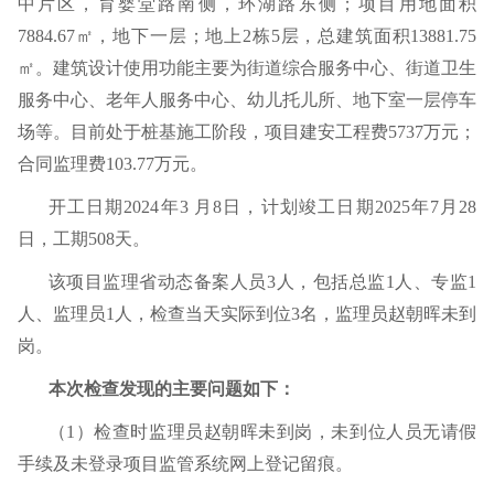
中片区，育婴堂路南侧，环湖路东侧；项目用地面积
7884.67
㎡
，地下一层；地上
2
栋
5
层，总建筑面积
13881.75
㎡
。建筑设计使用功能主要为街道综合服务中心、街道卫生
服务中心、老年人服务中心、幼儿托儿所、地下室一层停车
场等。目前处于桩基施工阶段，
项目建安工程费
5737
万元；
合同监理费
103.77
万元。
开工日期
2024
年
3
月
8
日，计划竣工日期
2025
年
7
月
28
日，工期
508
天
。
该项目监理省动态备案人员
3
人，包括总监
1
人、专监
1
人、监理员
1
人，检查当天实际到位
3
名，监理员赵朝晖未到
岗。
本次检查发现的主要问题如下：
（
1
）检查时监理员赵朝晖未到岗，未到位人员无请假
手续及未登录项目监管系统网上登记留痕。