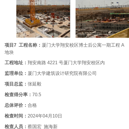
项目
7
工程名称：
厦门大学翔安校区博士后公寓一期工程
A
地块
工程地址：
翔安南路
4221
号厦门大学翔安校区内
监理单位：
厦门大学建筑设计研究院有限公司
项目总监：
张延毅
检查得分率：
70.5
总体评价：
合格
检查时间：
2024
年
04
月
10
日
检查人员：
蔡国宏 施海新