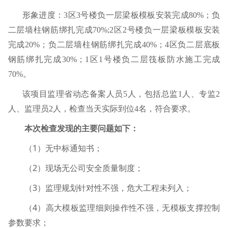
形象进度：
3
区
3
号楼负一层梁板模板安装完成
80%
；负
二层墙柱钢筋绑扎完成
70%;2
区
2
号楼负一层梁板模板安装
完成
20%
；负二层墙柱钢筋绑扎完成
40%
；
4
区负二层底板
钢筋绑扎完成
30%
；
1
区
1
号楼负二层筏板防水施工完成
70%
。
该项目监理省动态备案人员
5
人，包括总监
1
人、专监
2
人、监理员
2
人，检查当天实际到位
4
名，符合要求。
本次检查发现的主要问题如下：
1
（
）无中标通知书；
2
（
）现场无公司安全质量制度；
3
（
）监理规划针对性不强，危大工程未列入；
4
（
）高大模板监理细则操作性不强，无模板支撑控制
参数要求；