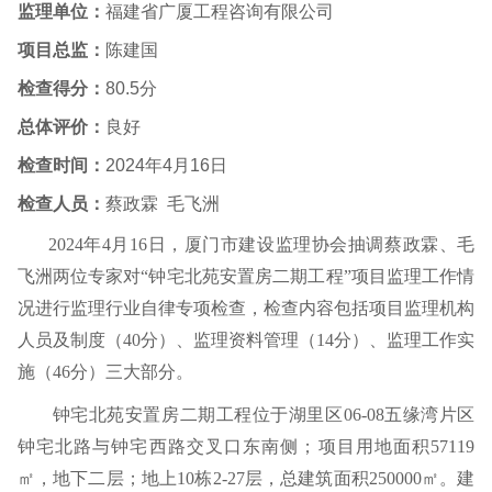
监理单位：
福建省广厦工程咨询有限公司
项目总监：
陈建国
检查得分：
80.5
分
总体评价：
良好
检查时间：
2024
年
4
月
16
日
检查人员：
蔡政霖
毛飞洲
2024
年
4
月
16
日，厦门市建设监理协会抽调蔡政霖、毛
飞洲两位专家对“钟宅北苑安置房二期工程”项目监理工作情
况进行监理行业自律专项检查，检查内容包括项目监理机构
人员及制度（
40
分）、监理资料管理（
14
分）、监理工作实
施（
46
分）三大部分。
钟宅北苑安置房二期工程位于湖里区
06-08
五缘湾片区
钟宅北路与钟宅西路交叉口东南侧；项目用地面积
57119
㎡
，地下二层；地上
10
栋
2-27
层，总建筑面积
250000
㎡
。建