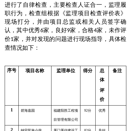
进行了自律检查，主要检查人证合一，监理履
职行为，检查组根据《监理项目检查评价表》
现场打分，并由项目总监或相关人员签字确
认，其中优秀
家，良好
家，合格
家，未作评
6
9
4
价
家，并对发现的问题进行现场指导，具体检
1
查情况如下：
序号
项目名称
监理单位
得分
总
备注
体
评
价
1
碧海嘉园
福建阳胜工程项
92
分
优秀
目管理有限公司
2
钟宅民族小学
厦门厦信建设工
82
分
良好