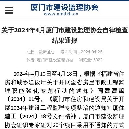
关于2024年4月厦门市建设监理协会自律检查
结果通报
栏目：最新通告
发布时间：2024-04-26
作者: 厦门市建设监理协会
浏览量: 6822
年
月
日至
月
日，根据《福建省住
2024
4
10
4
18
房和城乡建设厅关于开展全省房屋市政工程监
理职能强化专题行动的通知》
闽建建函
〔
〕
号、《
厦门市住房和建设局关于开
2024
11
展
年建设工程监理专项整治的通知》
厦住
2024
建工〔
〕
号
文件精神，厦门市建设监理
2024
18
协会组织专家组对
个项目采用不通知的方式
20