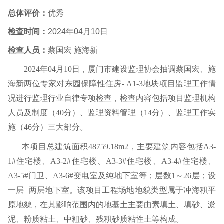
总体评价：
优秀
检查时间：
2024
年
04
月
10
日
检查人员：
蔡国宏 施海新
2024
年
04
月
10
日，厦门市建设监理协会抽调蔡国宏、施
海新两位专家对东园保障性住房
- A1-3
地块项目
监理工作情
况进行监理行业自律专项检查，检查内容包括项目监理机构
人员及制度（
40
分）、监理资料管理（
14
分）、监理工作实
施（
46
分）三大部分。
本项目总建筑面积
48759.18m2
，主要建筑内容包括
A3-
1#
住宅楼、
A3-2#
住宅楼、
A3-3#
住宅楼、
A3-4#
住宅楼、
A3-5#
门卫、
A3-6#
变电室及纯地下室等；层数
1
～
26
层；设
一层
+
两层地下室。该项目工程场地地貌类型属于冲海积平
原地貌，在其影响范围内的地基土主要由素填土、填砂、淤
泥、粉质粘土、中粗砂、残积砂质粘性土等构成。