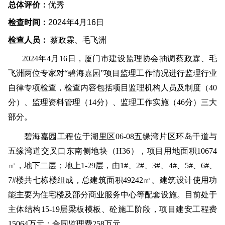
总体评价：
优秀
检查时间：
2024
年
4
月
16
日
检查人员：
蔡政霖、毛飞洲
2024
年
4
月
16
日，厦门市建设监理协会抽调蔡政霖、毛
飞洲两位专家对“碧海嘉园”项目监理工作情况进行监理行业
自律专项检查，检查内容包括项目监理机构人员及制度（
40
分）、监理资料管理（
14
分）、监理工作实施（
46
分）三大
部分。
碧海嘉园工程位于湖里区
06-08
五缘湾片区环岛干道与
五缘湾道交叉口东南侧地块（
H36
），项目用地面积
10674
㎡
，地下二层；地上
1-29
层，由
1#
、
2#
、
3#
、
4#
、
5#
、
6#
、
7#
楼共七栋楼组成，总建筑面积
49242
㎡
。建筑设计使用功
能主要为住宅楼及部分商业服务中心等配套设施。目前处于
主体结构
15-19
层梁板模板、砼施工阶段，项目建安工程费
15064
万元；合同监理费
258
万元。