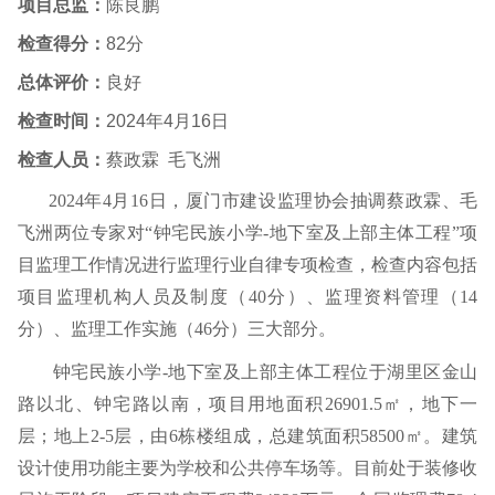
项目总监：
陈良鹏
检查得分：
82
分
总体评价：
良好
检查时间：
2024
年
4
月
16
日
检查人员：
蔡政霖
毛飞洲
2024
年
4
月
16
日，厦门市建设监理协会抽调蔡政霖、毛
飞洲两位专家对“
钟宅民族小学
-
地下室及上部主体工程”项
目监理工作情况进行监理行业自律专项检查，检查内容包括
项目监理机构人员及制度（
40
分）、监理资料管理（
14
分）、监理工作实施（
46
分）三大部分。
钟宅民族小学
-
地下室及上部主体工程位于湖里区金山
路以北、钟宅路以南，项目用地面积
26901.5
㎡
，地下一
层；地上
2-5
层，由
6
栋楼组成，总建筑面积
58500
㎡
。建筑
设计使用功能主要为学校和公共停车场等。目前处于装修收