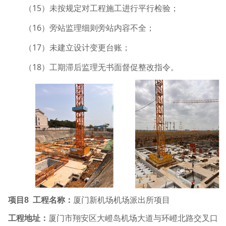
15
（
）未按规定对工程施工进行平行检验；
16
（
）旁站监理细则旁站内容不全；
17
（
）未建立设计变更台账；
18
（
）工期滞后监理无书面督促整改指令。
项目
8
工程名称
：
厦门新机场机场派出所项目
工程地址：
厦门市翔安区大嶝岛机场大道与环嶝北路交叉口