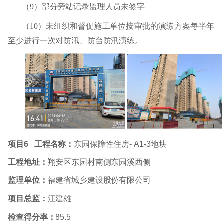
（
9
）部分旁站记录监理人员未签字
（
10
）未组织和督促施工单位按审批的演练方案每半年
至少进行一次对防汛、防台防汛演练。
项目
6
工程名称：
东园保障性住房
- A1-3
地块
工程地址：
翔安区东园村南侧东园溪西侧
监理单位：
福建省城乡建设股份有限公司
项目总监：
江建雄
检查得分率：
85.5