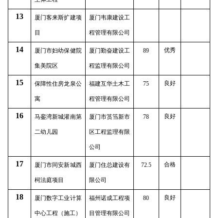
13
厦门客来斯扩建项
厦门韦康建设工
目
程管理有限公司
14
优秀
厦门市妇幼保健院
厦门勤奋建设工
89
集美院区
程监理有限公司
15
良好
保障性住房龙泉公
福建互华土木工
75
寓
程管理有限公司
16
良好
马銮湾新城灌南第
厦门市筼筜新市
78
二幼儿园
区工程监理有限
公司
17
合格
厦门市同安新城西
厦门住总建设有
72.5
柯法庭项目
限公司
18
良好
厦门数字工业计算
福州诺成工程项
80
中心工程（施工）
目管理有限公司