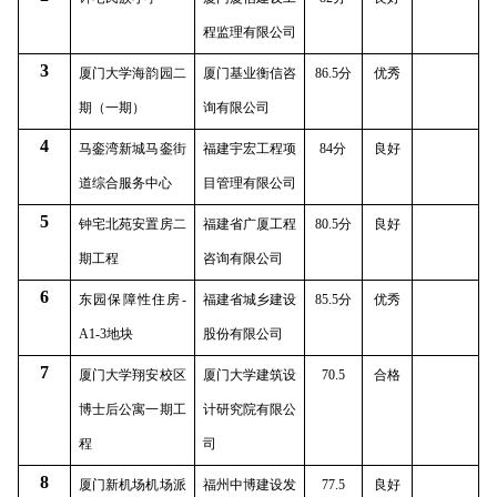
程监理有限公司
3
厦门大学海韵园二
厦门基业衡信咨
86.5
分
优秀
期（一期）
询有限公司
4
马銮湾新城马銮街
福建宇宏工程项
84
分
良好
道综合服务中心
目管理有限公司
5
钟宅北苑安置房二
福建省广厦工程
80.5
分
良好
期工程
咨询有限公司
6
东园保障性住房
-
福建省城乡建设
85.5
分
优秀
A1-3
地块
股份有限公司
7
厦门大学翔安校区
厦门大学建筑设
70.5
合格
博士后公寓一期工
计研究院有限公
程
司
8
厦门新机场机场派
福州中博建设发
77.5
良好