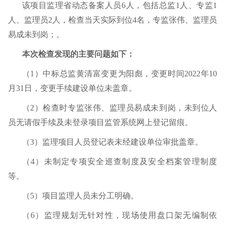
该项目监理省动态备案人员
6
人，包括总监
1
人、专监
1
人、监理员
2
人，检查当天实际到位
4
名，专监张伟、监理员
易成未到岗；。
本次检查发现的主要问题如下：
（
1
）中标总监黄清富变更为阳彪，变更时间
2022
年
10
月
31
日，变更手续建设单位未盖章。
（
2
）检查时专监张伟、监理员易成未到岗，未到位人
员无请假手续及未登录项目监管系统网上登记留痕。
（
3
）监理项目人员登记表未经建设单位审批盖章。
（
4
）未制定专项安全巡查制度及安全档案管理制度
等。
（
5
）项目监理人员未分工明确。
（
6
）监理规划无针对性，现场使用盘口架无编制依