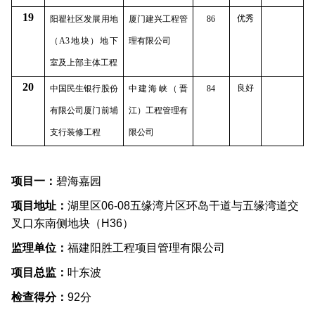
19
优秀
阳翟社区发展用地
厦门建兴工程管
86
（
A3
地块）地下
理有限公司
室及上部主体工程
20
良好
中国民生银行股份
中建海峡（晋
84
有限公司厦门前埔
江）工程管理有
支行装修工程
限公司
项目一：
碧海嘉园
项目地址：
湖里区
06-08
五缘湾片区环岛干道与五缘湾道交
叉口东南侧地块（
H36
）
监理单位：
福建阳胜工程项目管理有限公司
项目总监：
叶东波
检查得分：
92
分