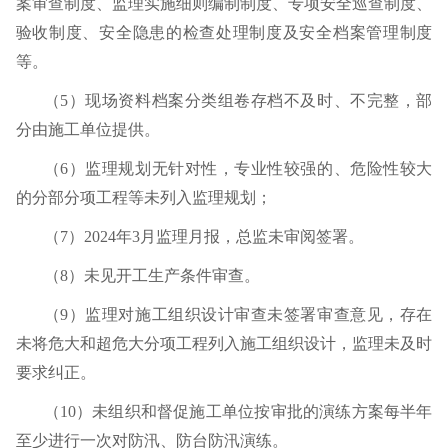
案审查制度、监理实施细则编制制度、专项安全巡查制度、
验收制度、安全隐患的检查处理制度及安全档案管理制度
等。
（
5
）现场资料档案分类组卷存档不及时、不完整，部
分由施工单位提供。
（
6
）监理规划无针对性，专业性较强的、危险性较大
的分部分项工程等未列入监理规划；
（
7
）
2024
年
3
月监理月报，总监未审阅签署。
（
8
）未见开工生产条件审查。
（
9
）监理对施工组织设计审查未签署审查意见，存在
未将危大和超危大分项工程列入施工组织设计，监理未及时
要求纠正。
（
10
）未组织和督促施工单位按审批的演练方案每半年
至少进行一次对防汛、防台防汛演练。