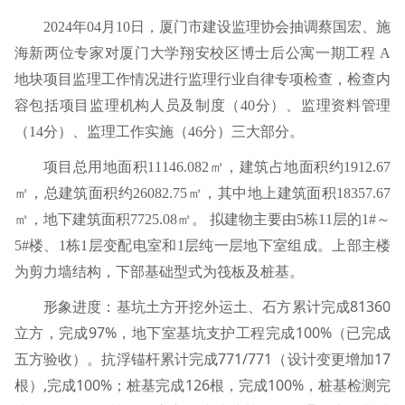
2024
年
04
月
10
日，厦门市建设监理协会抽调蔡国宏、施
海新两位专家对厦门大学翔安校区博士后公寓一期工程
A
地块项目监理工作情况进行监理行业自律专项检查，检查内
容包括项目监理机构人员及制度（
40
分）、监理资料管理
（
14
分）、监理工作实施（
46
分）三大部分。
项目总用地面积
11146.082
㎡，建筑占地面积约
1912.67
㎡，总建筑面积约
26082.75
㎡，其中地上建筑面积
18357.67
㎡，地下建筑面积
7725.08
㎡。 拟建物主要由
5
栋
11
层的
1#
～
5#
楼、
1
栋
1
层变配电室和
1
层纯一层地下室组成。上部主楼
为剪力墙结构，下部基础型式为筏板及桩基。
81360
形象进度：基坑土方开挖外运土、石方累计完成
97%
100%
立方，完成
，地下室基坑支护工程完成
（已完成
771/771
17
五方验收）。抗浮锚杆累计完成
（设计变更增加
,
100%
126
100%
根）
完成
；桩基完成
根，完成
，桩基检测完