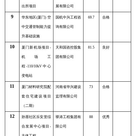
出所项目
展有限公司
9
华东地区
(
厦门
)
空
国机中兴工程咨
69.7
合格
中交通管制能力提
询有限公司
升基础设施
10
厦门新机场项目
-
天和国咨控股集
81.5
良好
机场工
团有限公司
程
-110/10kV
中心
变电站
11
厦门材料研究院配
河南省华兴建设
73
合格
套住宅建设项目
监理有限公司
（二期）
12
孙厝社区乐安里综
驿涛工程集团有
88
优秀
合发展中心项目
-
限公司
主体工程