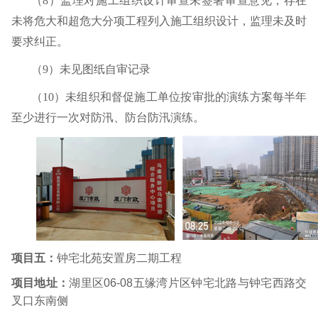
（
8
）监理对施工组织设计审查未签署审查意见，存在
未将危大和超危大分项工程列入施工组织设计，监理未及时
要求纠正。
（
9
）未见图纸自审记录
（
10
）未组织和督促施工单位按审批的演练方案每半年
至少进行一次对防汛、防台防汛演练。
项目五：
钟宅北苑安置房二期工程
项目地址：
湖里区
06-08
五缘湾片区钟宅北路与钟宅西路交
叉口东南侧