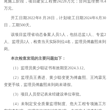
尾施工阶段，
项目建安工程费
24228
万元；合同监理费
78.4
万元。
开工日期
2022
年
8
月
28
日，计划竣工日期
2024
年
6
月
30
日，工期
500
天
。
该项目监理省动态备案人员
5
人，包括总监
1
人、专监
2
人、监理员
2
人，检查当天实际到位
4
名，监理员傅鑫熙未到
岗。
本次检查发现的主要问题如下：
（
1
）监理员黄少聪证书有效期至
2024.3.12
。
（
2
）监理员王勇进、黄少聪变更为傅鑫熙、王鸿霖无
变更手续，监理员傅鑫熙未到岗未请假。
（
3
）项目人员登记表未经建设单位审批。
（
4
）未制定安全质量监理制度、危大工程专项施工方