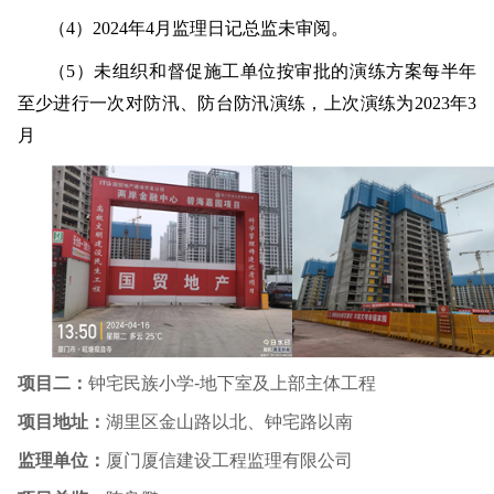
（
4
）
2024
年
4
月监理日记总监未审阅。
（
5
）未组织和督促施工单位按审批的演练方案每半年
至少进行一次对防汛、防台防汛演练，上次演练为
2023
年
3
月
项目二：
钟宅民族小学
-
地下室及上部主体工程
项目地址：
湖里区金山路以北、钟宅路以南
监理单位：
厦门厦信建设工程监理有限公司