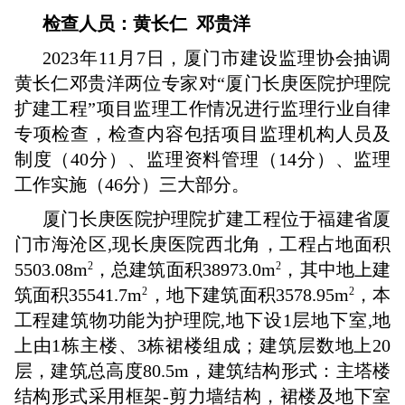
检查人员：黄长仁 邓贵洋
2023年11月7日，厦门市建设监理协会抽调
黄长仁邓贵洋两位专家对“厦门长庚医院护理院
扩建工程”项目监理工作情况进行监理行业自律
专项检查，检查内容包括项目监理机构人员及
制度（40分）、监理资料管理（14分）、监理
工作实施（46分）三大部分。
厦门长庚医院护理院扩建工程位于福建省厦
门市海沧区,现长庚医院西北角，工程占地面积
5503.08m
，总建筑面积38973.0m
，其中地上建
2
2
筑面积35541.7m
，地下建筑面积3578.95m
，本
2
2
工程建筑物功能为护理院,地下设1层地下室,地
上由1栋主楼、3栋裙楼组成；建筑层数地上20
层，建筑总高度80.5m，建筑结构形式：主塔楼
结构形式采用框架-剪力墙结构，裙楼及地下室