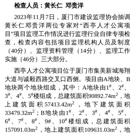
检查人员：黄长仁 邓贵洋
2023年11月7日，厦门市建设监理协会抽调
黄长仁邓贵洋两位专家对“西亭人才公寓项
目”项目监理工作情况进行监理行业自律专项检
查，检查内容包括项目监理机构人员及制度
（40分）、监理资料管理（14分）、监理工作
实施（46分）三大部分。
西亭人才公寓项目位于厦门市集美新城海翔
大道与诚毅西路交叉口西侧。项目由A地块、B
#
#
地块两个地块组成，其中：A地块由1
、2
、
#
#
#
2
3
、4
、5
楼组成，总建筑面积90892.74m
，地
2
上建筑面积57413.42m
，地下建筑面积
2
#
#
#
#
#
33479.32m
；B地块由1
、2
、3
、4
、5
、
#
#
#
#
6
、7
、8
、9#、10
楼组成，总建筑面积
2
2
157091.03m
，地上建筑面积109631.03m
，地